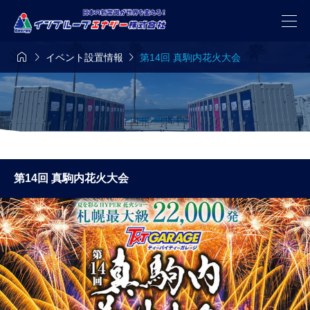



イベント設置情報
第14回 真駒内花火大会
第14回 真駒内花火大会