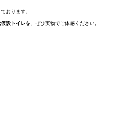
しております。
代仮設トイレ
を、ぜひ実物でご体感ください。