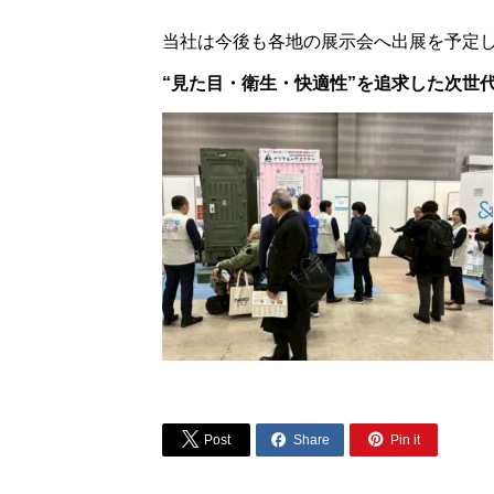
当社は今後も各地の展示会へ出展を予定
“見た目・衛生・快適性”を追求した次世



Post
Share
Pin it