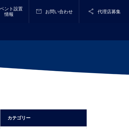
ベント設置


お問い合わせ
代理店募集
情報
定期開催
メディア掲載

メンテナンスフリーで無臭化に成功し
STARRY NIGHT FES 2
た「感染予防型 仮設トイレ『Zone Zer
026（天空の楽園 ナイ
o』シリーズ」ジャパン・レジリエン
トツアー スペシャルイ
2025.04.28
ス・アワード（強靭化大賞)2025優秀
ベント）
賞を受賞！〈流せる×溜められる!「常
設型スイッチング式防災用無臭トイ
レ」も優良賞をW受賞〉
カテゴリー