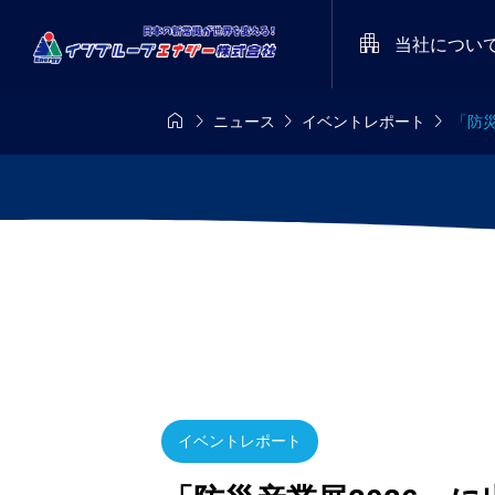

当社につい




ニュース
イベントレポート
「防災
8/8-8/11
定期開催
メディア

派遣あるある川
インプル
es’26
STARRY NIGHT FE
集！ 受賞作品
レートロ
026（天空の楽園 
をプレゼント！
命を守るた
トツアー スペシャ
2025.05
染予防型 
ベント）
イベントレポート