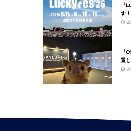
『L
す！
20
『O
置し
20