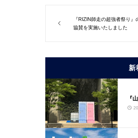
『RIZIN師走の超強者祭り』

協賛を実施いたしました
新
『山
20