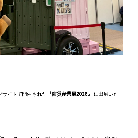
定期開催
ビッグサイトで開催された
『防災産業展2026』
に出展いた
STARRY NIGHT FES 2
026（天空の楽園 ナイ
ckyFes’26
トツアー スペシャルイ
ベント）