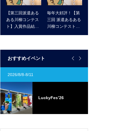
【第三回派遣ある
毎年大好評！【第
ある川柳コンテス
三回 派遣あるある
ト】入賞作品結果
川柳コンテスト】
発表 ！
作品大募集！ 受賞
作品にはアマゾン
ギフト券をプレゼ
ント！


おすすめイベント
2026/8/8-8/11
定期開催
ST
0
LuckyFes’26
ト
ベ