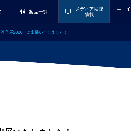
メディア掲載
イ



て
製品一覧
情報
産業展2026」に出展いたしました！
2026/8/8-8/11
掲載
,
会社情報
ーブエナジー株式会社コーポ
S 2
LuckyFes’26
ゴを革新 災害大国日本から、
ナイ
めの「えっ!?臭わない!?感
ルイ
.01
仮設トイレ」を世界へ