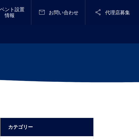
ベント設置


お問い合わせ
代理店募集
情報
定期開催
メディア掲載

メンテナンスフリーで無臭化に成功し
STARRY NIGHT FES 2
た「感染予防型 仮設トイレ『Zone Zer
026（天空の楽園 ナイ
o』シリーズ」ジャパン・レジリエン
トツアー スペシャルイ
2025.04.28
ス・アワード（強靭化大賞)2025優秀
ベント）
賞を受賞！〈流せる×溜められる!「常
設型スイッチング式防災用無臭トイ
レ」も優良賞をW受賞〉
カテゴリー