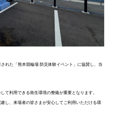
に開催された「熊本競輪場 防災体験イベント」に協賛し、当
定期開催
STARRY NIGHT FES 2
026（天空の楽園 ナイ
ckyFes’26
心して利用できる衛生環境の整備が重要となります。
トツアー スペシャルイ
ベント）
配慮し、来場者の皆さまが安心してご利用いただける環