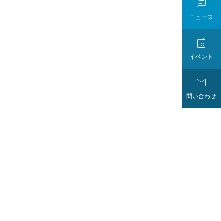

ニュース

イベント

問い合わせ