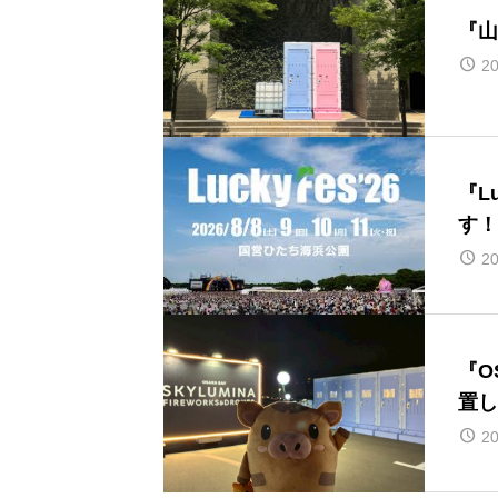
『山
20
『L
す！
20
『O
置し
20