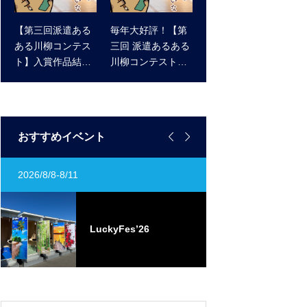
【第三回派遣ある
毎年大好評！【第
ある川柳コンテス
三回 派遣あるある
ト】入賞作品結果
川柳コンテスト】
発表 ！
作品大募集！ 受賞
作品にはアマゾン
ギフト券をプレゼ
ント！


おすすめイベント
2026/8/8-8/11
定期開催
ST
0
LuckyFes’26
ト
ベ