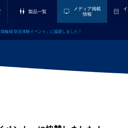
メディア掲載
イ



て
製品一覧
情報
本競輪場 防災体験イベント』に協賛しました！
2026/8/8-8/11
掲載
,
会社情報
ーブエナジー株式会社コーポ
S 2
LuckyFes’26
ゴを革新 災害大国日本から、
ナイ
めの「えっ!?臭わない!?感
ルイ
.01
仮設トイレ」を世界へ