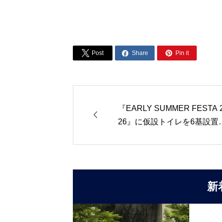



Post
Share
Pin it
『EARLY SUMMER FESTA 

26』に仮設トイレを6基設置
ました！
新