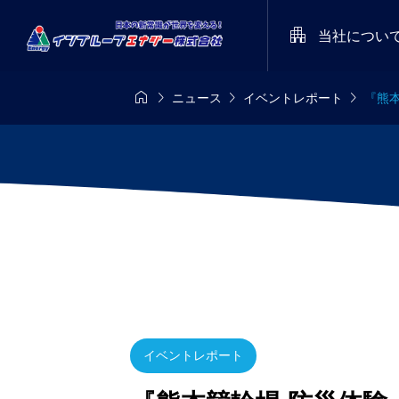

当社につい




ニュース
イベントレポート
『熊
8/8-8/11
定期開催
メディア

派遣あるある川
インプル
es’26
STARRY NIGHT FE
集！ 受賞作品
レートロ
026（天空の楽園 
をプレゼント！
命を守るた
トツアー スペシャ
2025.05
染予防型 
ベント）
イベントレポート