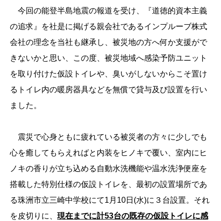
今回の能登半島地震の報道を受け、『道徳的資本主義
の追求』を社是に掲げる親会社であるインプルーブ株式
会社の理念を当社も継承し、被災地の方へ何か支援がで
きないかと思い、この度、被災地域へ感染予防ユニット
を取り付けた仮設トイレや、臭いがしないからこそ置け
るトイレ内の暖房器具などを無償で貸与及び設置を行い
ました。
震災で心身ともに疲れている被災者の方々に少しでも
心を癒してもらえればと内装をヒノキで覆い、室内にヒ
ノキの香りが立ち込める自動水洗機能や温水洗浄便座を
搭載した特別仕様の仮設トイレを、最初の設置場所であ
る珠洲市立三崎中学校にて1月10日(水)に３台設置。それ
を皮切りに、
現在までに計53台の既存の仮設トイレに感