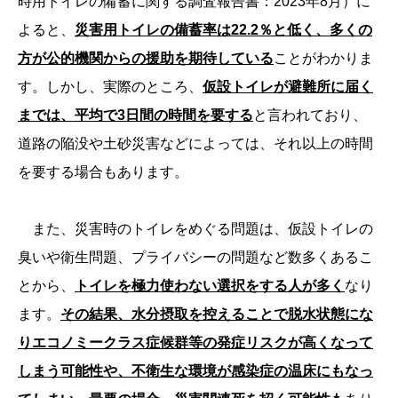
時用トイレの備蓄に関する調査報告書：2023年8月）に
よると、
災害用トイレの備蓄率は22.2％と低く、多くの
方が公的機関からの援助を期待している
ことがわかりま
す。しかし、実際のところ、
仮設トイレが避難所に届く
までは、平均で3日間の時間を要する
と言われており、
道路の陥没や土砂災害などによっては、それ以上の時間
を要する場合もあります。
また、災害時のトイレをめぐる問題は、仮設トイレの
臭いや衛生問題、プライバシーの問題など数多くあるこ
とから、
トイレを極力使わない選択をする人が多く
なり
ます。
その結果、水分摂取を控えることで脱水状態にな
りエコノミークラス症候群等の発症リスクが高くなって
しまう可能性や、不衛生な環境が感染症の温床にもなっ