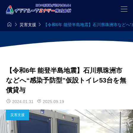



災害支援
【令和6年 能登半島地震】石川県珠洲市などへ“
【令和6年 能登半島地震】石川県珠洲市
などへ“感染予防型”仮設トイレ53台を無
償貸与
2024.01.31
2025.09.19
災害支援