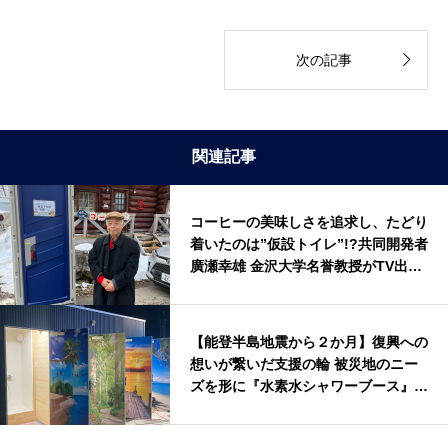

次の記事
関連記事
コーヒーの美味しさを追求し、たどり
着いたのは”仮設トイレ”!?共同開発者
廣瀬幸雄 金沢大学名誉教授がTV出
演！
【能登半島地震から２か月】復興への
想いが繋いだ支援の輪 被災地のニー
ズを形に『水素水シャワーブース』を
無償貸与