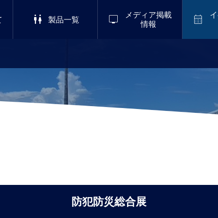
メディア掲載
イ



て
製品一覧
情報
2026/8/8-8/11
掲載
,
会社情報
ーブエナジー株式会社コーポ
S 2
LuckyFes’26
ゴを革新 災害大国日本から、
ナイ
めの「えっ!?臭わない!?感
ルイ
.01
仮設トイレ」を世界へ
防犯防災総合展