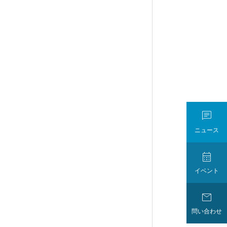

ニュース

イベント

問い合わせ