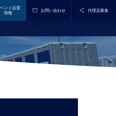
ベント設置


お問い合わせ
代理店募集
情報
定期開催
メディア掲載

メンテナンスフリーで無臭化に成功し
STARRY NIGHT FES 2
た「感染予防型 仮設トイレ『Zone Zer
026（天空の楽園 ナイ
o』シリーズ」ジャパン・レジリエン
トツアー スペシャルイ
2025.04.28
ス・アワード（強靭化大賞)2025優秀
ベント）
賞を受賞！〈流せる×溜められる!「常
設型スイッチング式防災用無臭トイ
レ」も優良賞をW受賞〉