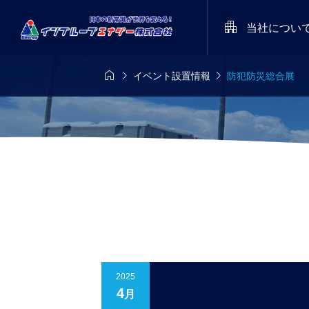

当社につい



イベント設置情報
防犯防災総合展
8/8-8/11
定期開催
メディア

派遣あるある川
インプル
es’26
STARRY NIGHT FE
集！ 受賞作品
レートロ
026（天空の楽園 
をプレゼント！
命を守るた
トツアー スペシャ
2025.05
染予防型 
ベント）
2025
4
月