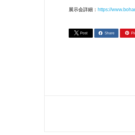
展示会詳細：
https://www.boha



Post
Share
Pi