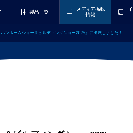
メディア掲載
イ



て
製品一覧
情報
ャパンホームショー＆ビルディングショー2025』に出展しました！
2026/8/8-8/11
掲載
,
会社情報
ーブエナジー株式会社コーポ
S 2
LuckyFes’26
ゴを革新 災害大国日本から、
ナイ
めの「えっ!?臭わない!?感
ルイ
.01
仮設トイレ」を世界へ