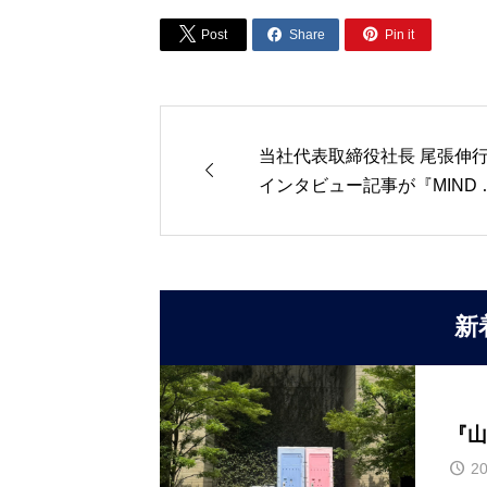



Post
Share
Pin it
当社代表取締役社長 尾張伸

インタビュー記事が『MIND 
TCH』に掲載されました
新
『山
20