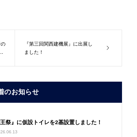
行の
『第三回関西建機展』に出展し

MA
ました！
着のお知らせ
王祭』に仮設トイレを2基設置しました！
26.06.13