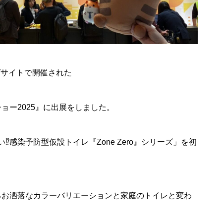
ビッグサイトで開催された
ョー2025』に出展をしました。
定期開催
感染予防型仮設トイレ『Zone Zero』シリーズ」を初
STARRY NIGHT FES 2
026（天空の楽園 ナイ
ckyFes’26
トツアー スペシャルイ
ベント）
るお洒落なカラーバリエーションと家庭のトイレと変わ