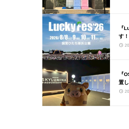
『L
す！
20
『O
置し
20