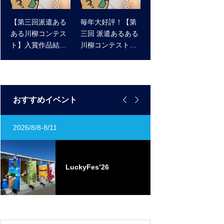
【第三回派遣ある
毎年大好評！【第
ある川柳コンテス
三回 派遣あるある
ト】入賞作品結果
川柳コンテスト】
発表 ！
作品大募集！ 受賞
作品にはアマゾン
ギフト券をプレゼ
ント！


おすすめイベント
2026/8/8-8/11
定期開催
ST
0
LuckyFes’26
ト
ベ