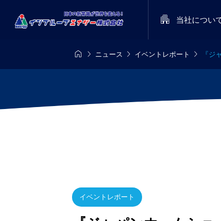

当社につい




ニュース
イベントレポート
『ジ
8/8-8/11
定期開催
メディア

派遣あるある川
インプル
es’26
STARRY NIGHT FE
集！ 受賞作品
レートロ
026（天空の楽園 
をプレゼント！
命を守るた
トツアー スペシャ
2025.05
染予防型 
ベント）
イベントレポート