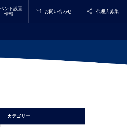
ベント設置


お問い合わせ
代理店募集
情報
定期開催
メディア掲載

メンテナンスフリーで無臭化に成功し
STARRY NIGHT FES 2
た「感染予防型 仮設トイレ『Zone Zer
026（天空の楽園 ナイ
o』シリーズ」ジャパン・レジリエン
トツアー スペシャルイ
2025.04.28
ス・アワード（強靭化大賞)2025優秀
ベント）
賞を受賞！〈流せる×溜められる!「常
設型スイッチング式防災用無臭トイ
レ」も優良賞をW受賞〉
カテゴリー