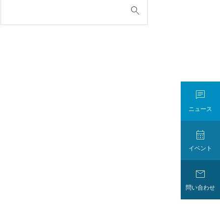

ニュース

イベント

問い合わせ