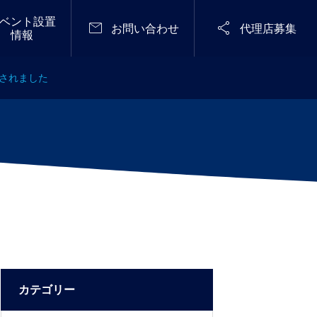
ベント設置


お問い合わせ
代理店募集
情報
載されました
定期開催
メディア掲載

メンテナンスフリーで無臭化に成功し
STARRY NIGHT FES 2
た「感染予防型 仮設トイレ『Zone Zer
026（天空の楽園 ナイ
o』シリーズ」ジャパン・レジリエン
トツアー スペシャルイ
2025.04.28
ス・アワード（強靭化大賞)2025優秀
ベント）
賞を受賞！〈流せる×溜められる!「常
設型スイッチング式防災用無臭トイ
レ」も優良賞をW受賞〉
カテゴリー