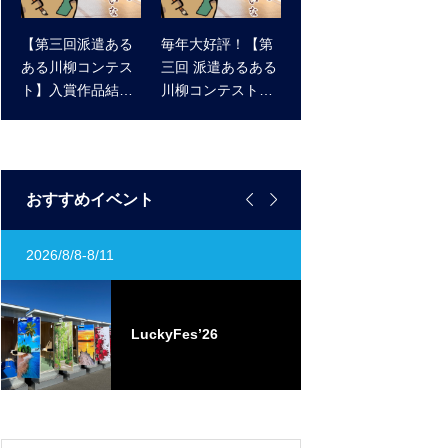
【第三回派遣ある
毎年大好評！【第
ある川柳コンテス
三回 派遣あるある
ト】入賞作品結果
川柳コンテスト】
発表 ！
作品大募集！ 受賞
作品にはアマゾン
ギフト券をプレゼ
ント！


おすすめイベント
2026/8/8-8/11
定期開催
ST
0
LuckyFes’26
ト
ベ