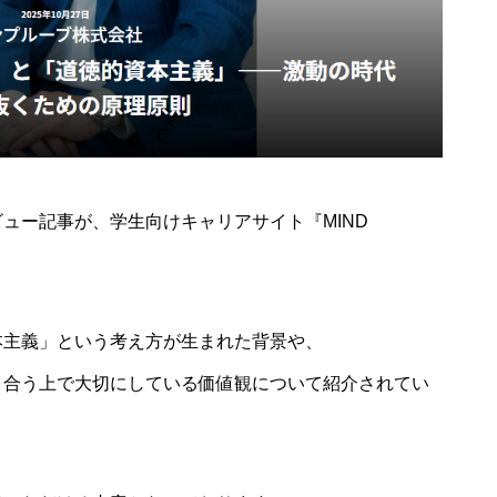
ュー記事が、学生向けキャリアサイト『MIND
定期開催
本主義」という考え方が生まれた背景や、
STARRY NIGHT FES 2
026（天空の楽園 ナイ
ckyFes’26
き合う上で大切にしている価値観について紹介されてい
トツアー スペシャルイ
ベント）