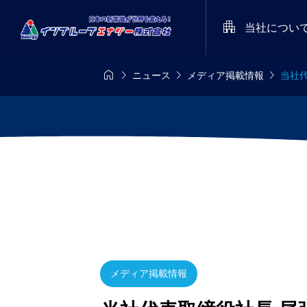

当社につい




ニュース
メディア掲載情報
当社代
8/8-8/11
定期開催
メディア

派遣あるある川
インプル
es’26
STARRY NIGHT FE
集！ 受賞作品
レートロ
026（天空の楽園 
をプレゼント！
命を守るた
トツアー スペシャ
2025.05
染予防型 
ベント）
メディア掲載情報