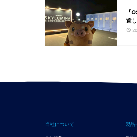
『O
置し
20
当社について
製品