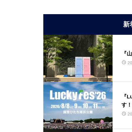
新
『山
20
『L
す！
20