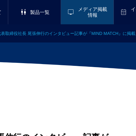
メディア掲載
イ



て
製品一覧
情報
表取締役社長 尾張伸行のインタビュー記事が『MIND MATCH』に掲
2026/8/8-8/11
掲載
,
会社情報
ーブエナジー株式会社コーポ
S 2
LuckyFes’26
ゴを革新 災害大国日本から、
ナイ
めの「えっ!?臭わない!?感
ルイ
.01
仮設トイレ」を世界へ