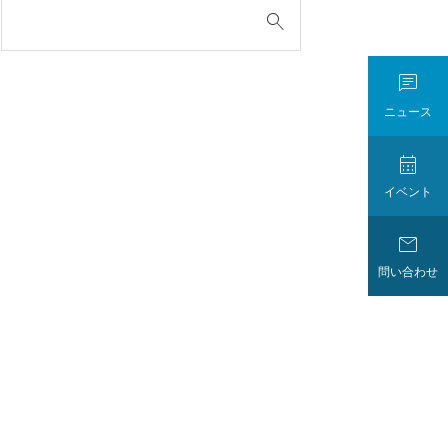

ニュース

イベント

問い合わせ