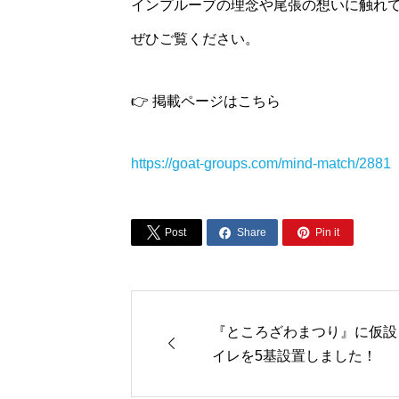
インプルーブの理念や尾張の想いに触れ
ぜひご覧ください。
👉 掲載ページはこちら
https://goat-groups.com/mind-match/2881



Post
Share
Pin it
『ところざわまつり』に仮設

イレを5基設置しました！