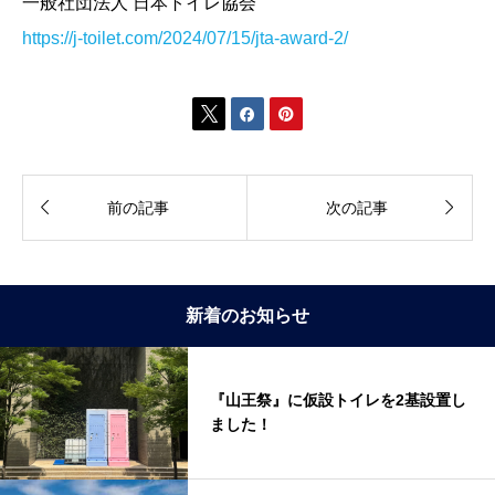
一般社団法人 日本トイレ協会
https://j-toilet.com/2024/07/15/jta-award-2/





前の記事
次の記事
新着のお知らせ
『山王祭』に仮設トイレを2基設置し
ました！