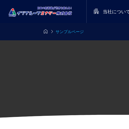

当社につい


サンプルページ
8/8-8/11
定期開催
メディア

派遣あるある川
インプル
es’26
STARRY NIGHT FE
集！ 受賞作品
レートロ
026（天空の楽園 
をプレゼント！
命を守るた
トツアー スペシャ
2025.05
染予防型 
ベント）