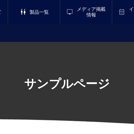
メディア掲載
イ



て
製品一覧
情報
2026/8/8-8/11
掲載
,
会社情報
ーブエナジー株式会社コーポ
S 2
LuckyFes’26
ゴを革新 災害大国日本から、
ナイ
めの「えっ!?臭わない!?感
ルイ
.01
仮設トイレ」を世界へ
サンプルページ