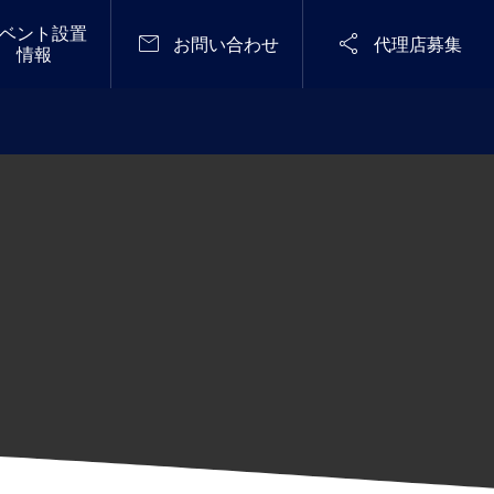
ベント設置


お問い合わせ
代理店募集
情報
定期開催
メディア掲載

メンテナンスフリーで無臭化に成功し
STARRY NIGHT FES 2
た「感染予防型 仮設トイレ『Zone Zer
026（天空の楽園 ナイ
o』シリーズ」ジャパン・レジリエン
トツアー スペシャルイ
2025.04.28
ス・アワード（強靭化大賞)2025優秀
ベント）
賞を受賞！〈流せる×溜められる!「常
設型スイッチング式防災用無臭トイ
レ」も優良賞をW受賞〉