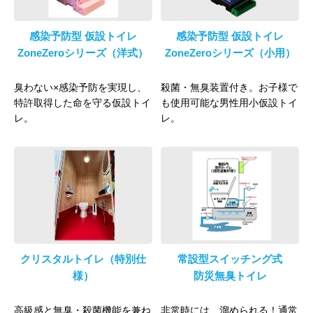
感染予防型 仮設トイレ
感染予防型 仮設トイレ
ZoneZeroシリーズ（洋式）
ZoneZeroシリーズ（小用）
臭わない×感染予防を実現し、
殺菌・無臭装置付き。お子様で
特許取得した命を守る仮設トイ
も使用可能な男性用小仮設トイ
レ。
レ。
クリスタルトイレ（特別仕
常設型スイッチング式
様）
防災無臭トイレ
高級感と無臭・殺菌機能を兼ね
非常時には、溜められる！通常