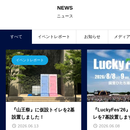
NEWS
ニュース
すべて
イベントレポート
お知らせ
メディ
イベントレポート
『山王祭』に仮設トイレを2基
『LuckyFes’2
設置しました！
レを7基設置しま
2026.06.13
2026.06.08