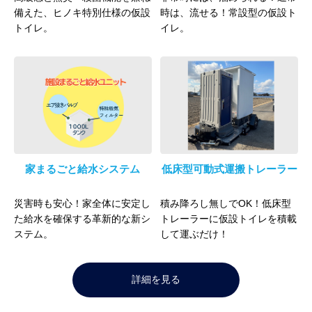
備えた、ヒノキ特別仕様の仮設
時は、流せる！常設型の仮設ト
トイレ。
イレ。
家まるごと給水システム
低床型可動式運搬トレーラー
災害時も安心！家全体に安定し
積み降ろし無しでOK！低床型
た給水を確保する革新的な新シ
トレーラーに仮設トイレを積載
ステム。
して運ぶだけ！
詳細を見る