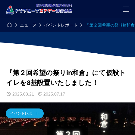




ニュース
イベントレポート
『第２回希望の祭りin和
『第２回希望の祭りin和倉』にて仮設ト
イレを8基設置いたしました！
2025.03.21
2025.07.17
イベントレポート