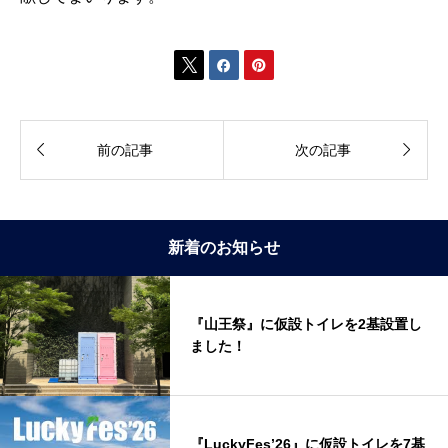





前の記事
次の記事
新着のお知らせ
『山王祭』に仮設トイレを2基設置し
ました！
『LuckyFes’26』に仮設トイレを7基