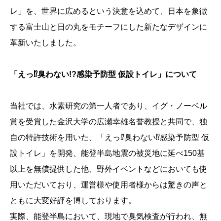
レ」を、世界に広めるという決意を込めて、日本を象徴
する富士山と日の丸をモチーフにした新たなデザインに
革新いたしました。
「えっ⁉臭わない!?感染予防型 仮設トイレ」について
当社では、水素研究の第一人者であり、イグ・ノーベル
賞を受賞した金沢大学の広瀬幸雄名誉教授と共同で、独
自の特許技術を用いた、「えっ⁉臭わない⁉感染予防型 仮
設トイレ」を開発、能登半島地震の被災地に延べ150基
以上を無償提供した他、野外イベントなどにおいても使
用いただいており、運営様や使用者様からは驚きの声と
ともに大変好評を博しております。
実際、能登半島において、現地で臭気検査が行われ、無